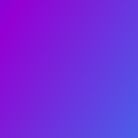
公司简介
公司简介
公司文化
发展历程
体育产品
跑到系列
球场系列
场地系列
体育器材
体育资讯
公司新闻
行业新闻
体育新闻
工程案例