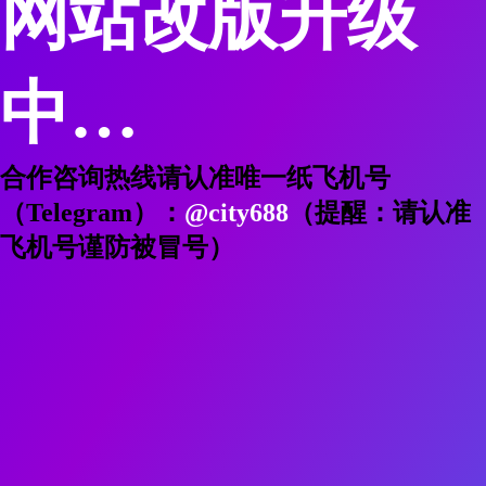
跑跳全套
充气自由操场地
充气垫
桨板
艺术体操场地
首页
1
2
2/2
尾页